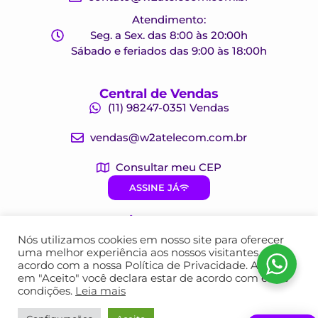
Atendimento:
Seg. a Sex. das 8:00 às 20:00h
Sábado e feriados das 9:00 às 18:00h
Central de Vendas
(11) 98247-0351 Vendas
vendas@w2atelecom.com.br
Consultar meu CEP
ASSINE JÁ
Siga a W2A
Nós utilizamos cookies em nosso site para oferecer
uma melhor experiência aos nossos visitantes, de
acordo com a nossa Política de Privacidade. Ao clicar
em "Aceito" você declara estar de acordo com estas
condições.
Leia mais
© W2A Telecom | 2026 | CNPJ: 22.853.275/0001-00 |
Desenvolvido por Lucas Alegria Design
| V 3.0.0.0
| Política de Privacidade