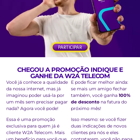
CHEGOU A PROMOÇÃO INDIQUE E
GANHE DA W2A TELECOM
Você já conhece a qualidade
E pode ficar melhor ainda:
da nossa internet, mas já
se mais um amigo fechar
imaginou poder usá-la por
também, você ganha
100%
um mês sem precisar pagar
de desconto
na fatura do
nada? Agora você pode!
próximo mês!
Essa é uma promoção
Isso mesmo: se você fizer
exclusiva para quem já é
duas indicações de novos
cliente W2A Telecom. Mais
clientes pra nós e eles
um benefício para você que
contratarem, você não paga