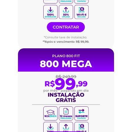
CONTRATAR
*Consulte taxa de instalação.
**Após o vencimento R$ 99,99.
PLANO 800 FIT
800 MEGA
99
R$ 249,99
R$
,99
por mês** pagando em dia
INSTALAÇÃO
GRÁTIS