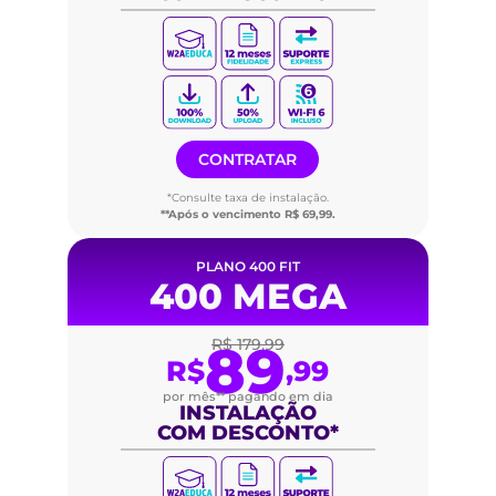
CONTRATAR
*Consulte taxa de instalação.
**Após o vencimento R$ 69,99.
PLANO 400 FIT
400 MEGA
89
R$ 179,99
R$
,99
por mês** pagando em dia
INSTALAÇÃO
COM DESCONTO*