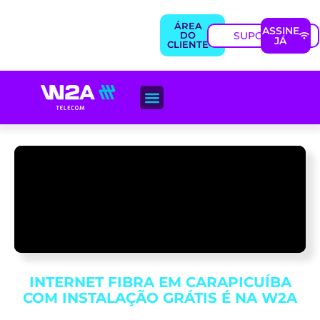
ÁREA
ASSINE
SUPORTE
DO
JÁ
CLIENTE
PLANOS & COMBOS
INTERNET FIBRA EM CARAPICUÍBA
COM INSTALAÇÃO GRÁTIS É NA W2A
Escolha o melhor plano de internet para