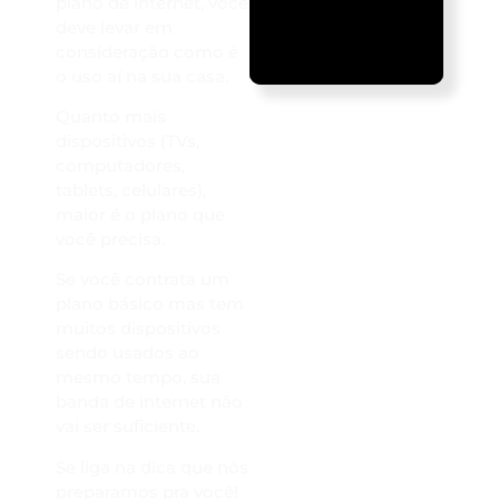
plano de internet, você
deve levar em
consideração como é
o uso aí na sua casa.
Quanto mais
dispositivos (TVs,
computadores,
tablets, celulares),
maior é o plano que
você precisa.
Se você contrata um
plano básico mas tem
muitos dispositivos
sendo usados ao
mesmo tempo, sua
banda de internet não
vai ser suficiente.
Se liga na dica que nós
preparamos pra você!