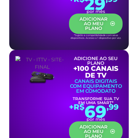
29
por mês
ADICIONAR
AO MEU
PLANO
*Sujeito a compatibilidade com seus
dispositivos. Acesso a 1 dispositivo por vez.
ADICIONE AO SEU
PLANO
+100 CANAIS
DE TV
CANAIS DIGITAIS
COM EQUIPAMENTO
EM COMODATO
TRANSFORME SUA TV
EM UMA SMART*
69
+R$
,99
por mês
ADICIONAR
AO MEU
PLANO