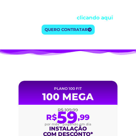
atender você e a sua família.
Não sabe qual plano escolher? Fale agora
com um Atendente
clicando aqui
.
QUERO CONTRATAR
PLANOS E COMBOS W2A
PLANO 100 FIT
100 MEGA
59
R$ 109,99
R$
,99
por mês**​ pagando em dia
INSTALAÇÃO
COM DESCONTO*