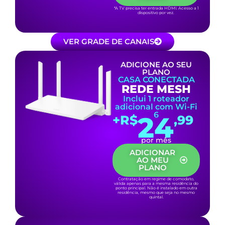
*A TV precisa ter entrada HDMI. Acesso a 1
dispositivo por vez.
VER GRADE DE CANAIS
ADICIONE AO SEU
PLANO
CASA CONECTADA
REDE MESH
Inclui 1 roteador
adicional com Wi-Fi
6
24
+R$
,99
por mês
ADICIONAR
AO MEU
PLANO
Contratação em regime de comodato,
válida apenas para a mesma residência do
ponto principal. Não é instalado em outra
residência, mesmo que seja no mesmo
quintal.