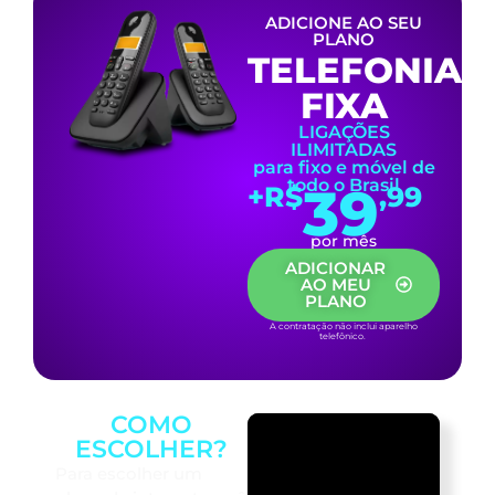
ADICIONE AO SEU
PLANO
TELEFONIA
FIXA
LIGAÇÕES
ILIMITADAS
para fixo e móvel de
todo o Brasil
39
+R$
,99
por mês
ADICIONAR
AO MEU
PLANO
A contratação não inclui aparelho
telefônico.
COMO
ESCOLHER?
Para escolher um